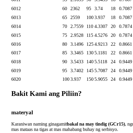
6012
60
2362
95
3.74
18
0.7087
6013
65
2559
100
3.937
18
0.7087
6014
70
2.7559
110
4.3307
20
0.7874
6015
75
2.9528
115
4.5276
20
0.7874
6016
80
3.1496
125
4.9213
22
0.8661
6017
85
3.3465
130
5.1181
22
0.8661
6018
90
3.5433
140
5.5118
24
0.9449
6019
95
3.7402
145
5.7087
24
0.9449
6020
100
3.937
150
5.9055
24
0.9449
Bakit Kami ang Piliin?
materyal
Karaniwan naming ginagamit
bakal na may tindig (GCr15)
, n
mas mataas na tigas at mas mahabang buhay ng serbisyo.