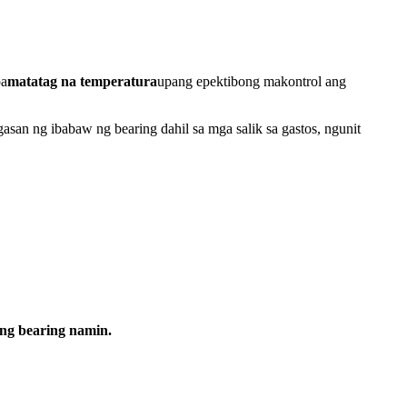
pa
matatag na temperatura
upang epektibong makontrol ang
san ng ibabaw ng bearing dahil sa mga salik sa gastos, ngunit
ng bearing namin.