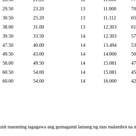
29.50
23.20
13
11.000
70
30.50
25.20
13
11.112
65
38.00
31.00
13
12.303
61
39.50
33.50
14
12.303
57
47.50
40.00
14
13.494
53
49.50
43.00
14
14.000
50
58.00
49.50
14
15.081
47
60.50
54.00
14
15.081
45
60.00
54.00
14
16.000
42
gunit maraming tagagawa ang gumagamit lamang ng mas malambot na ma