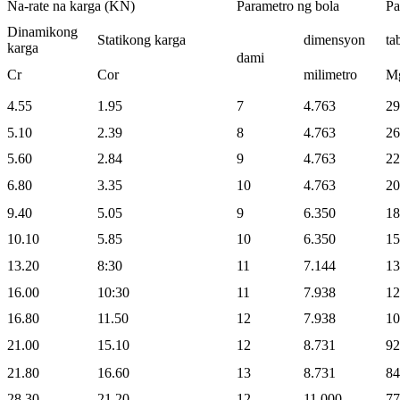
Na-rate na karga (KN)
Parametro ng bola
Pa
Dinamikong
Statikong karga
dimensyon
ta
karga
dami
Cr
Cor
milimetro
Mg
4.55
1.95
7
4.763
29
5.10
2.39
8
4.763
26
5.60
2.84
9
4.763
22
6.80
3.35
10
4.763
20
9.40
5.05
9
6.350
18
10.10
5.85
10
6.350
15
13.20
8:30
11
7.144
13
16.00
10:30
11
7.938
12
16.80
11.50
12
7.938
10
21.00
15.10
12
8.731
92
21.80
16.60
13
8.731
84
28.30
21.20
12
11.000
77