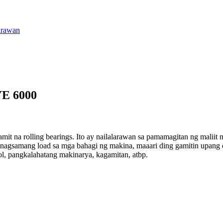
E 6000
 na rolling bearings. Ito ay nailalarawan sa pamamagitan ng maliit na 
 pinagsamang load sa mga bahagi ng makina, maaari ding gamitin upang d
ol, pangkalahatang makinarya, kagamitan, atbp.