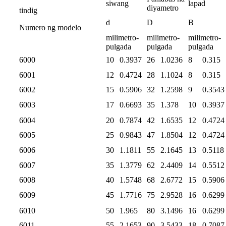
siwang
lapad
diyametro
tindig
d
D
B
Numero ng modelo
milimetro-
milimetro-
milimetro-
pulgada
pulgada
pulgada
6000
10
0.3937
26
1.0236
8
0.315
6001
12
0.4724
28
1.1024
8
0.315
6002
15
0.5906
32
1.2598
9
0.3543
6003
17
0.6693
35
1.378
10
0.3937
6004
20
0.7874
42
1.6535
12
0.4724
6005
25
0.9843
47
1.8504
12
0.4724
6006
30
1.1811
55
2.1645
13
0.5118
6007
35
1.3779
62
2.4409
14
0.5512
6008
40
1.5748
68
2.6772
15
0.5906
6009
45
1.7716
75
2.9528
16
0.6299
6010
50
1.965
80
3.1496
16
0.6299
6011
55
2.1653
90
3.5433
18
0.7087