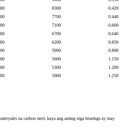
00
8300
0.420
00
7700
0.440
00
7100
0.600
00
6700
0.640
00
6200
0.850
00
5900
0.890
00
5600
1.150
00
5300
1.200
00
5000
1.250
teryales na carbon steel, kaya ang aming mga bearings ay may