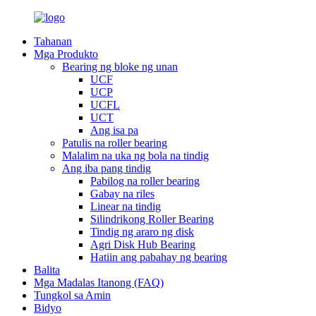
Tahanan
Mga Produkto
Bearing ng bloke ng unan
UCF
UCP
UCFL
UCT
Ang isa pa
Patulis na roller bearing
Malalim na uka ng bola na tindig
Ang iba pang tindig
Pabilog na roller bearing
Gabay na riles
Linear na tindig
Silindrikong Roller Bearing
Tindig ng araro ng disk
Agri Disk Hub Bearing
Hatiin ang pabahay ng bearing
Balita
Mga Madalas Itanong (FAQ)
Tungkol sa Amin
Bidyo