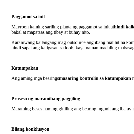
Paggamot sa init
Mayroon kaming sariling planta ng paggamot sa init at
hindi kai
bakal at mapataas ang tibay at buhay nito.
Karaniwang kailangang mag-outsource ang ibang maliliit na komp
hindi sapat ang katigasan sa loob, kaya naman madaling mabasa
Katumpakan
Ang aming mga bearings
maaaring kontrolin sa katumpakan 
Proseso ng maramihang paggiling
Maraming beses naming giniling ang bearing, ngunit ang iba ay 
Bilang konklusyon