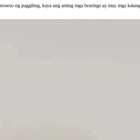
roseso ng paggiling, kaya ang aming mga bearings ay may mga katan