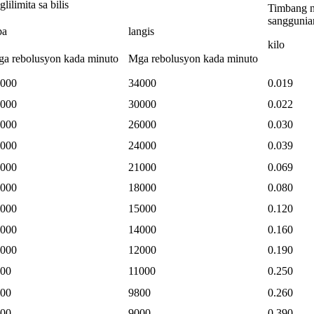
glilimita sa bilis
Timbang 
sanggunia
ba
langis
kilo
a rebolusyon kada minuto
Mga rebolusyon kada minuto
000
34000
0.019
000
30000
0.022
000
26000
0.030
000
24000
0.039
000
21000
0.069
000
18000
0.080
000
15000
0.120
000
14000
0.160
000
12000
0.190
00
11000
0.250
00
9800
0.260
00
9000
0.390