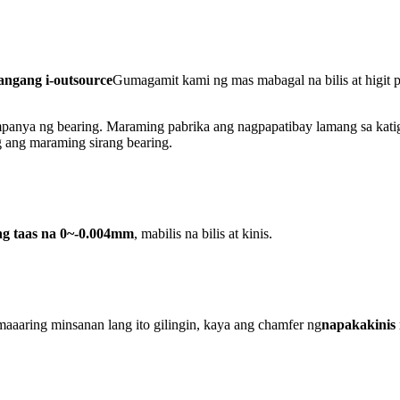
langang i-outsource
Gumagamit kami ng mas mabagal na bilis at higit 
anya ng bearing. Maraming pabrika ang nagpapatibay lamang sa katiga
g ang maraming sirang bearing.
ng taas na 0~-0.004mm
, mabilis na bilis at kinis.
maaaring minsanan lang ito gilingin, kaya ang chamfer ng
napakakinis 