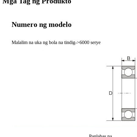
Mga Tag ng Produkto
Numero ng modelo
Malalim na uka ng bola na tindig->6000 serye
Panlabas na