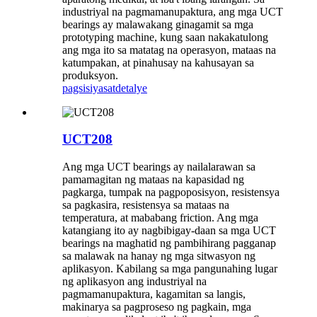
industriyal na pagmamanupaktura, ang mga UCT
bearings ay malawakang ginagamit sa mga
prototyping machine, kung saan nakakatulong
ang mga ito sa matatag na operasyon, mataas na
katumpakan, at pinahusay na kahusayan sa
produksyon.
pagsisiyasat
detalye
UCT208
Ang mga UCT bearings ay nailalarawan sa
pamamagitan ng mataas na kapasidad ng
pagkarga, tumpak na pagpoposisyon, resistensya
sa pagkasira, resistensya sa mataas na
temperatura, at mababang friction. Ang mga
katangiang ito ay nagbibigay-daan sa mga UCT
bearings na maghatid ng pambihirang pagganap
sa malawak na hanay ng mga sitwasyon ng
aplikasyon. Kabilang sa mga pangunahing lugar
ng aplikasyon ang industriyal na
pagmamanupaktura, kagamitan sa langis,
makinarya sa pagproseso ng pagkain, mga