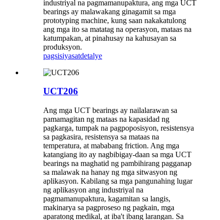
industriyal na pagmamanupaktura, ang mga UCT
bearings ay malawakang ginagamit sa mga
prototyping machine, kung saan nakakatulong
ang mga ito sa matatag na operasyon, mataas na
katumpakan, at pinahusay na kahusayan sa
produksyon.
pagsisiyasat
detalye
UCT206
Ang mga UCT bearings ay nailalarawan sa
pamamagitan ng mataas na kapasidad ng
pagkarga, tumpak na pagpoposisyon, resistensya
sa pagkasira, resistensya sa mataas na
temperatura, at mababang friction. Ang mga
katangiang ito ay nagbibigay-daan sa mga UCT
bearings na maghatid ng pambihirang pagganap
sa malawak na hanay ng mga sitwasyon ng
aplikasyon. Kabilang sa mga pangunahing lugar
ng aplikasyon ang industriyal na
pagmamanupaktura, kagamitan sa langis,
makinarya sa pagproseso ng pagkain, mga
aparatong medikal, at iba't ibang larangan. Sa