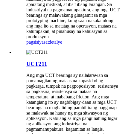
aparatong medikal, at iba't ibang larangan. Sa
industriyal na pagmamanupaktura, ang mga UCT
bearings ay malawakang ginagamit sa mga
prototyping machine, kung saan nakakatulong
ang mga ito sa matatag na operasyon, mataas na
katumpakan, at pinahusay na kahusayan sa
produksyon.
pagsisiyasat
detalye
UCT211
Ang mga UCT bearings ay nailalarawan sa
pamamagitan ng mataas na kapasidad ng
pagkarga, tumpak na pagpoposisyon, resistensya
sa pagkasira, resistensya sa mataas na
temperatura, at mababang friction. Ang mga
katangiang ito ay nagbibigay-daan sa mga UCT
bearings na maghatid ng pambihirang pagganap
sa malawak na hanay ng mga sitwasyon ng
aplikasyon. Kabilang sa mga pangunahing lugar
ng aplikasyon ang industriyal na
pagmamanupaktura, kagamitan sa langis,