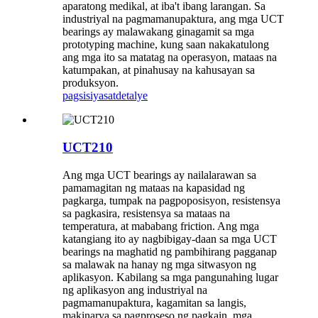
aparatong medikal, at iba't ibang larangan. Sa
industriyal na pagmamanupaktura, ang mga UCT
bearings ay malawakang ginagamit sa mga
prototyping machine, kung saan nakakatulong
ang mga ito sa matatag na operasyon, mataas na
katumpakan, at pinahusay na kahusayan sa
produksyon.
pagsisiyasat
detalye
UCT210
Ang mga UCT bearings ay nailalarawan sa
pamamagitan ng mataas na kapasidad ng
pagkarga, tumpak na pagpoposisyon, resistensya
sa pagkasira, resistensya sa mataas na
temperatura, at mababang friction. Ang mga
katangiang ito ay nagbibigay-daan sa mga UCT
bearings na maghatid ng pambihirang pagganap
sa malawak na hanay ng mga sitwasyon ng
aplikasyon. Kabilang sa mga pangunahing lugar
ng aplikasyon ang industriyal na
pagmamanupaktura, kagamitan sa langis,
makinarya sa pagproseso ng pagkain, mga