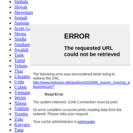
Sinhala
Slovak
Slovenian
Somali
Samoan
Scots Gaelic
Shona
Sindhi
Sundanese
Swahili
Tajik
Tamil
Telugu
Thai
Ukrainian
Urdu
Uzbek
Vietnamese
Welsh
Xhosa
Yiddish
Yoruba
Zulu
Kinyarwanda
Tatar