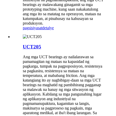
bearings ay malawakang ginagamit sa mga
prototyping machine, kung saan nakakatulong
ang mga ito sa matatag na operasyon, mataas na
katumpakan, at pinahusay na kahusayan sa
produksyon.
pagsisiyasat
detalye
UCT205
Ang mga UCT bearings ay nailalarawan sa
pamamagitan ng mataas na kapasidad ng
pagkarga, tumpak na pagpoposisyon, resistensya
sa pagkasira, resistensya sa mataas na
temperatura, at mababang friction. Ang mga
katangiang ito ay nagbibigay-daan sa mga UCT
bearings na maghatid ng pambihirang pagganap
sa malawak na hanay ng mga sitwasyon ng
aplikasyon. Kabilang sa mga pangunahing lugar
ng aplikasyon ang industriyal na
pagmamanupaktura, kagamitan sa langis,
makinarya sa pagproseso ng pagkain, mga
aparatong medikal, at iba't ibang larangan. Sa