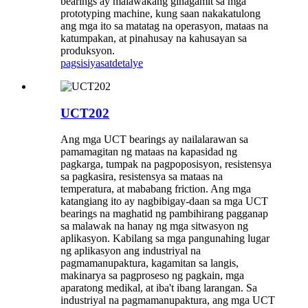
bearings ay malawakang ginagamit sa mga
prototyping machine, kung saan nakakatulong
ang mga ito sa matatag na operasyon, mataas na
katumpakan, at pinahusay na kahusayan sa
produksyon.
pagsisiyasat
detalye
UCT202
Ang mga UCT bearings ay nailalarawan sa
pamamagitan ng mataas na kapasidad ng
pagkarga, tumpak na pagpoposisyon, resistensya
sa pagkasira, resistensya sa mataas na
temperatura, at mababang friction. Ang mga
katangiang ito ay nagbibigay-daan sa mga UCT
bearings na maghatid ng pambihirang pagganap
sa malawak na hanay ng mga sitwasyon ng
aplikasyon. Kabilang sa mga pangunahing lugar
ng aplikasyon ang industriyal na
pagmamanupaktura, kagamitan sa langis,
makinarya sa pagproseso ng pagkain, mga
aparatong medikal, at iba't ibang larangan. Sa
industriyal na pagmamanupaktura, ang mga UCT