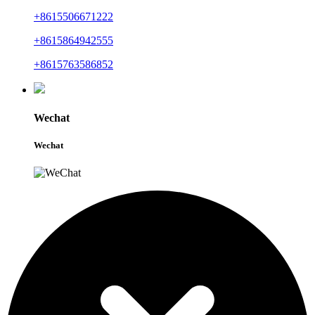
+8615506671222
+8615864942555
+8615763586852
Wechat
Wechat