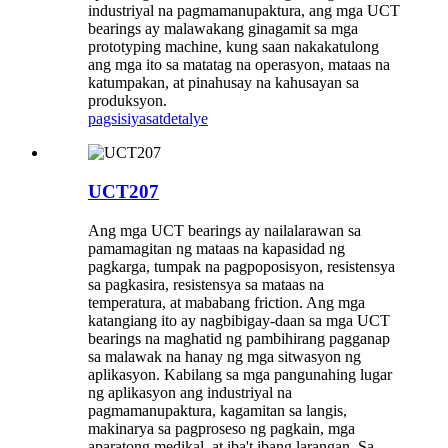
industriyal na pagmamanupaktura, ang mga UCT
bearings ay malawakang ginagamit sa mga
prototyping machine, kung saan nakakatulong
ang mga ito sa matatag na operasyon, mataas na
katumpakan, at pinahusay na kahusayan sa
produksyon.
pagsisiyasat
detalye
UCT207
Ang mga UCT bearings ay nailalarawan sa
pamamagitan ng mataas na kapasidad ng
pagkarga, tumpak na pagpoposisyon, resistensya
sa pagkasira, resistensya sa mataas na
temperatura, at mababang friction. Ang mga
katangiang ito ay nagbibigay-daan sa mga UCT
bearings na maghatid ng pambihirang pagganap
sa malawak na hanay ng mga sitwasyon ng
aplikasyon. Kabilang sa mga pangunahing lugar
ng aplikasyon ang industriyal na
pagmamanupaktura, kagamitan sa langis,
makinarya sa pagproseso ng pagkain, mga
aparatong medikal, at iba't ibang larangan. Sa