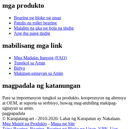
mga produkto
Bearing ng bloke ng unan
Patulis na roller bearing
Malalim na uka ng bola na tindig
Ang iba pang tindig
mabilisang mga link
Mga Madalas Itanong (FAQ)
Tungkol sa Amin
Bidyo
Makipag-ugnayan sa Amin
magpadala ng katanungan
Para sa impormasyon tungkol sa produkto, kooperasyon ng ahensya
at OEM, at suporta sa serbisyo, huwag mag-atubiling makipag-
ugnayan sa amin.
pagpapadala
© Karapatang-ari - 2010-2026: Lahat ng Karapatan ay Nakalaan.
Mga Mainit na Produkto
-
Mapa ng Site
Tsina Bearing
,
Bearing
,
Bearing ng Bloke ng Unan
,
VPN
,
Ucp