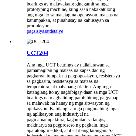
bearings ay malawakang ginagamit sa mga
prototyping machine, kung saan nakakatulong
ang mga ito sa matatag na operasyon, mataas na
katumpakan, at pinahusay na kahusayan sa
produksyon.
pagsisiyasat
detalye
UCT204
Ang mga UCT bearings ay nailalarawan sa
pamamagitan ng mataas na kapasidad ng
pagkarga, tumpak na pagpoposisyon, resistensya
sa pagkasira, resistensya sa mataas na
temperatura, at mababang friction. Ang mga
katangiang ito ay nagbibigay-daan sa mga UCT
bearings na maghatid ng pambihirang pagganap
sa malawak na hanay ng mga sitwasyon ng
aplikasyon. Kabilang sa mga pangunahing lugar
ng aplikasyon ang industriyal na
pagmamanupaktura, kagamitan sa langis,
makinarya sa pagproseso ng pagkain, mga
aparatong medikal, at iba't ibang larangan. Sa
industriyal na pagmamanupaktura, ang mga UCT