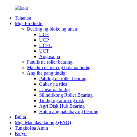
Tahanan
Mga Produkto
Bearing ng bloke ng unan
UCF
UCP
UCFL
UCT
Ang isa pa
Patulis na roller bearing
Malalim na uka ng bola na tindig
Ang iba pang tindig
Pabilog na roller bearing
Gabay na riles
Linear na tindig
Silindrikong Roller Bearing
Tindig ng araro ng disk
Agri Disk Hub Bearing
Hatiin ang pabahay ng bearing
Balita
Mga Madalas Itanong (FAQ)
Tungkol sa Amin
Bidyo