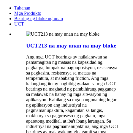
Tahanan
Mga Produkto
Bearing ng bloke ng unan
UCT
UCT213 na may unan na may bloke
Ang mga UCT bearings ay nailalarawan sa
pamamagitan ng mataas na kapasidad ng
pagkarga, tumpak na pagpoposisyon, resistensya
sa pagkasira, resistensya sa mataas na
temperatura, at mababang friction. Ang mga
katangiang ito ay nagbibigay-daan sa mga UCT
bearings na maghatid ng pambihirang pagganap
sa malawak na hanay ng mga sitwasyon ng
aplikasyon. Kabilang sa mga pangunahing lugar
ng aplikasyon ang industriyal na
pagmamanupaktura, kagamitan sa langis,
makinarya sa pagproseso ng pagkain, mga
aparatong medikal, at iba't ibang larangan. Sa
industriyal na pagmamanupaktura, ang mga UCT
bearings ay malawakang ginagamit sa mga