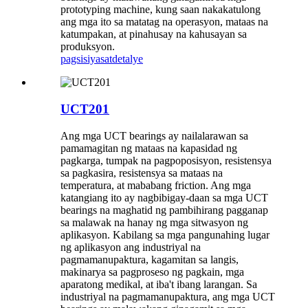
prototyping machine, kung saan nakakatulong
ang mga ito sa matatag na operasyon, mataas na
katumpakan, at pinahusay na kahusayan sa
produksyon.
pagsisiyasat
detalye
UCT201
Ang mga UCT bearings ay nailalarawan sa
pamamagitan ng mataas na kapasidad ng
pagkarga, tumpak na pagpoposisyon, resistensya
sa pagkasira, resistensya sa mataas na
temperatura, at mababang friction. Ang mga
katangiang ito ay nagbibigay-daan sa mga UCT
bearings na maghatid ng pambihirang pagganap
sa malawak na hanay ng mga sitwasyon ng
aplikasyon. Kabilang sa mga pangunahing lugar
ng aplikasyon ang industriyal na
pagmamanupaktura, kagamitan sa langis,
makinarya sa pagproseso ng pagkain, mga
aparatong medikal, at iba't ibang larangan. Sa
industriyal na pagmamanupaktura, ang mga UCT