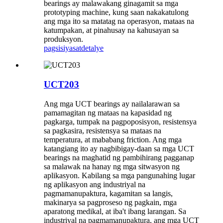
bearings ay malawakang ginagamit sa mga
prototyping machine, kung saan nakakatulong
ang mga ito sa matatag na operasyon, mataas na
katumpakan, at pinahusay na kahusayan sa
produksyon.
pagsisiyasat
detalye
UCT203
Ang mga UCT bearings ay nailalarawan sa
pamamagitan ng mataas na kapasidad ng
pagkarga, tumpak na pagpoposisyon, resistensya
sa pagkasira, resistensya sa mataas na
temperatura, at mababang friction. Ang mga
katangiang ito ay nagbibigay-daan sa mga UCT
bearings na maghatid ng pambihirang pagganap
sa malawak na hanay ng mga sitwasyon ng
aplikasyon. Kabilang sa mga pangunahing lugar
ng aplikasyon ang industriyal na
pagmamanupaktura, kagamitan sa langis,
makinarya sa pagproseso ng pagkain, mga
aparatong medikal, at iba't ibang larangan. Sa
industriyal na pagmamanupaktura, ang mga UCT