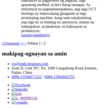
makinarya sa pagproseso ng pagkain, mga
aparatong medikal, at iba't ibang larangan. Sa
industriyal na pagmamanupaktura, ang mga UCT
bearings ay malawakang ginagamit sa mga
prototyping machine, kung saan nakakatulong
ang mga ito sa matatag na operasyon, mataas na
katumpakan, at pinahusay na kahusayan sa
produksyon.
pagsisiyasat
detalye
1
2
Susunod >
>>
Pahina 1 / 2
makipag-ugnayan sa amin
yu@pride-bearings.com
Zone D, Unit 507, No. 1690 Gangzhong Road,Xiamen,
Fujian, China
0086-15506671222
/
0086-15864942555