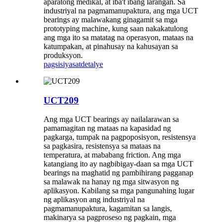
aparatong medikal, at iba't ibang larangan. Sa
industriyal na pagmamanupaktura, ang mga UCT
bearings ay malawakang ginagamit sa mga
prototyping machine, kung saan nakakatulong
ang mga ito sa matatag na operasyon, mataas na
katumpakan, at pinahusay na kahusayan sa
produksyon.
pagsisiyasat
detalye
UCT209
Ang mga UCT bearings ay nailalarawan sa
pamamagitan ng mataas na kapasidad ng
pagkarga, tumpak na pagpoposisyon, resistensya
sa pagkasira, resistensya sa mataas na
temperatura, at mababang friction. Ang mga
katangiang ito ay nagbibigay-daan sa mga UCT
bearings na maghatid ng pambihirang pagganap
sa malawak na hanay ng mga sitwasyon ng
aplikasyon. Kabilang sa mga pangunahing lugar
ng aplikasyon ang industriyal na
pagmamanupaktura, kagamitan sa langis,
makinarya sa pagproseso ng pagkain, mga